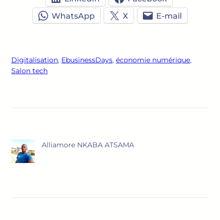
WhatsApp
X
E-mail
Digitalisation
, 
EbusinessDays
, 
économie numérique
, 
Salon tech
Alliamore NKABA ATSAMA