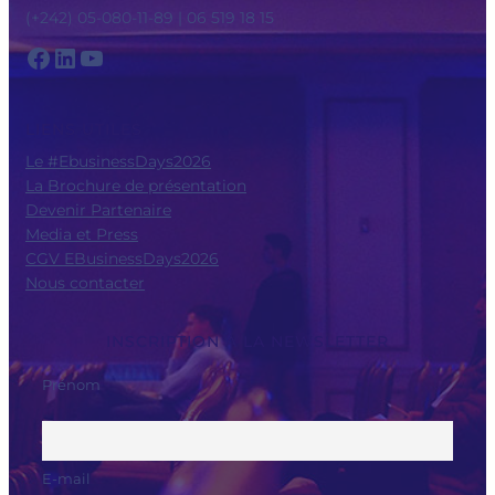
(+242) 05-080-11-89 | 06 519 18 15
Facebook
LinkedIn
YouTube
LIENS UTILES
Le #EbusinessDays2026
La Brochure de présentation
Devenir Partenaire
Media et Press
CGV EBusinessDays2026
Nous contacter
INSCRIPTION À LA NEWSLETTER
Prénom
E-mail