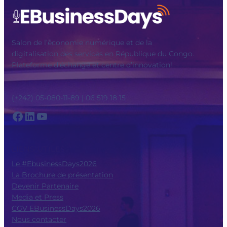
Salon de l’économie numérique et de la
digitalisation des services en République du Congo.
Plateforme d’échange et centre d’innovation!
(+242) 05-080-11-89 | 06 519 18 15
Facebook
LinkedIn
YouTube
LIENS UTILES
Le #EbusinessDays2026
La Brochure de présentation
Devenir Partenaire
Media et Press
CGV EBusinessDays2026
Nous contacter