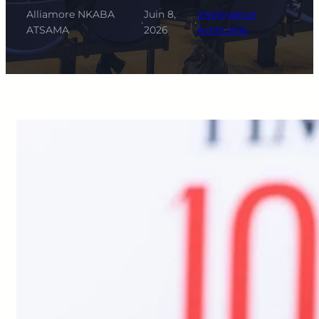
Alliamore NKABA
Juin 8,
Intelligence
·
·
ATSAMA
2026
Artificielle