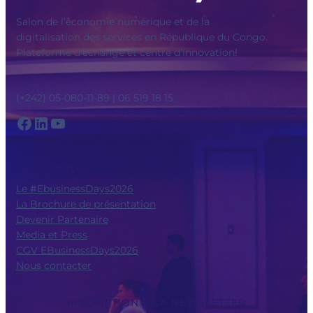
Salon de l’économie numérique et de la
digitalisation des services en République du Congo.
Plateforme d’échange et centre d’innovation!
(+242) 05-080-11-89 | 06 519 18 15
Facebook
LinkedIn
YouTube
LIENS UTILES
Le #EbusinessDays2026
La Brochure de présentation
Devenir Partenaire
Media et Press
CGV EBusinessDays2026
Nous contacter
INSCRIPTION À LA NEWSLETTER