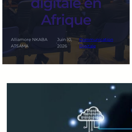
digitale en
Afrique
Alliamore NKABA
Juin 10,
Communication
·
·
ATSAMA
2026
Digitale