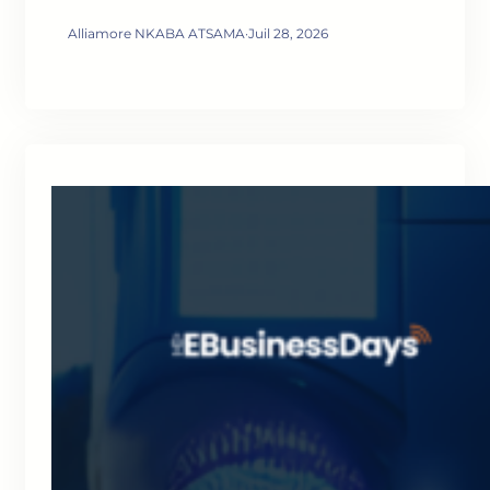
Alliamore NKABA ATSAMA
·
Juil 28, 2026