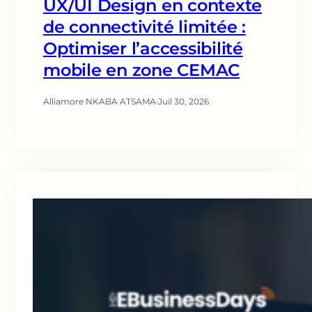
UX/UI Design en contexte
de connectivité limitée :
Optimiser l’accessibilité
mobile en zone CEMAC
Alliamore NKABA ATSAMA
·
Juil 30, 2026