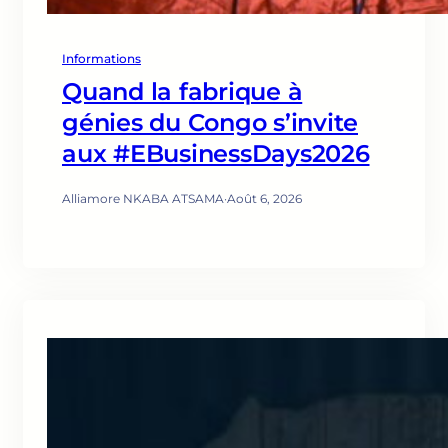
Informations
Quand la fabrique à
génies du Congo s’invite
aux #EBusinessDays2026
Alliamore NKABA ATSAMA
·
Août 6, 2026