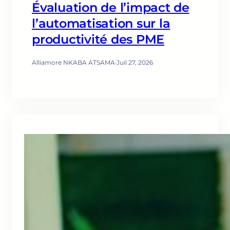
Évaluation de l’impact de
l’automatisation sur la
productivité des PME
Alliamore NKABA ATSAMA
·
Juil 27, 2026