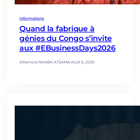
Informations
Quand la fabrique à
génies du Congo s’invite
aux #EBusinessDays2026
Alliamore NKABA ATSAMA
·
Août 6, 2026