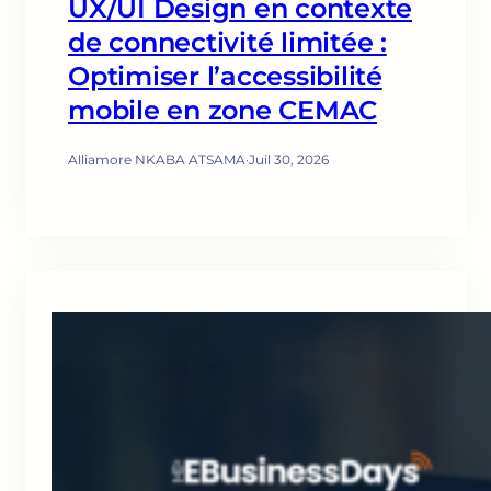
UX/UI Design en contexte
de connectivité limitée :
Optimiser l’accessibilité
mobile en zone CEMAC
Alliamore NKABA ATSAMA
·
Juil 30, 2026