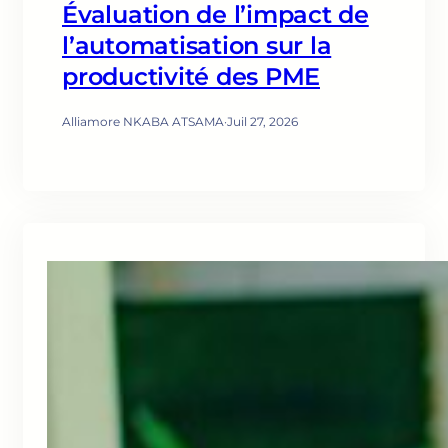
Évaluation de l’impact de
l’automatisation sur la
productivité des PME
Alliamore NKABA ATSAMA
·
Juil 27, 2026