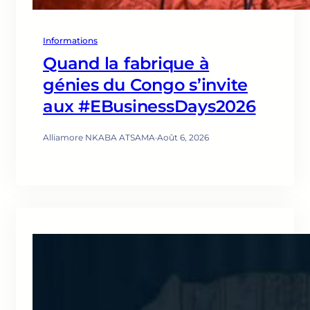
Informations
Quand la fabrique à
génies du Congo s’invite
aux #EBusinessDays2026
Alliamore NKABA ATSAMA
·
Août 6, 2026