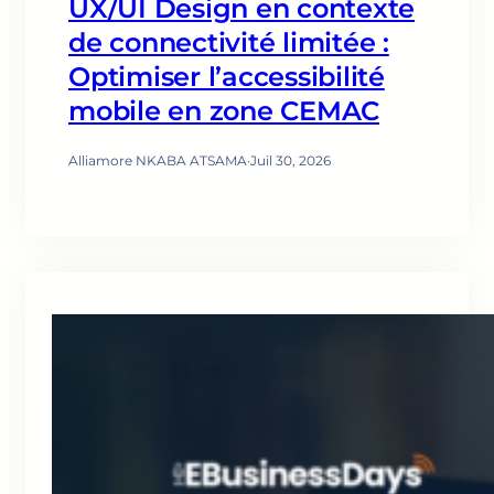
UX/UI Design en contexte
de connectivité limitée :
Optimiser l’accessibilité
mobile en zone CEMAC
Alliamore NKABA ATSAMA
·
Juil 30, 2026