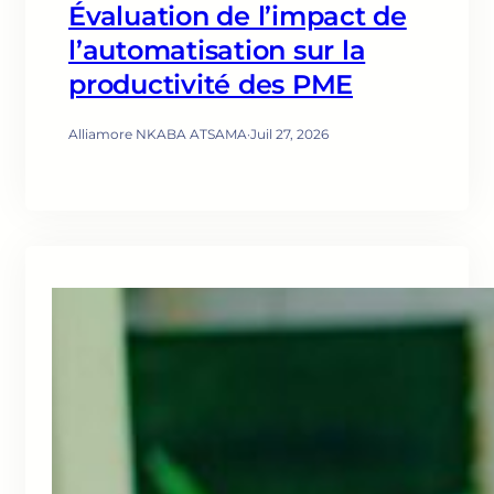
Évaluation de l’impact de
l’automatisation sur la
productivité des PME
Alliamore NKABA ATSAMA
·
Juil 27, 2026