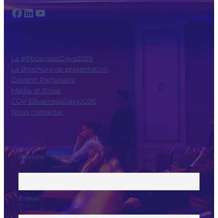
Facebook
LinkedIn
YouTube
LIENS UTILES
Le #EbusinessDays2026
La Brochure de présentation
Devenir Partenaire
Media et Press
CGV EBusinessDays2026
Nous contacter
INSCRIPTION À LA NEWSLETTER
Prénom
E-mail