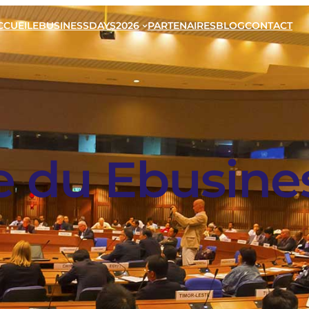
CCUEIL
EBUSINESSDAYS2026
PARTENAIRES
BLOG
CONTACT
 du Ebusines