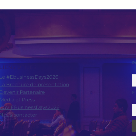
P
LIENS UTILES
Le #EbusinessDays2026
La Brochure de présentation
Devenir Partenaire
E
Media et Press
CGV EBusinessDays2026
Nous contacter