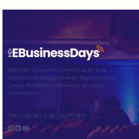
Salon de l’économie numérique et de la
digitalisation des services en République du
Congo. Plateforme d’échange et centre
d’innovation!
(+242) 05-080-11-89 | 06 519 18 15
Facebook
LinkedIn
YouTube